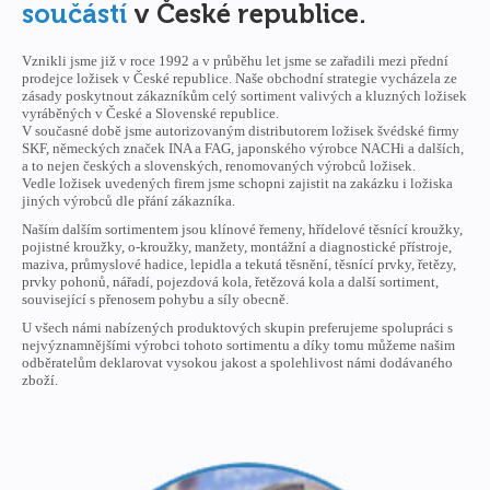
součástí
v České republice.
Vznikli jsme již v roce 1992 a v průběhu let jsme se zařadili mezi přední
prodejce ložisek v České republice. Naše obchodní strategie vycházela ze
zásady poskytnout zákazníkům celý sortiment valivých a kluzných ložisek
vyráběných v České a Slovenské republice.
V současné době jsme autorizovaným distributorem ložisek švédské firmy
SKF, německých značek INA a FAG, japonského výrobce NACHi a dalších,
a to nejen českých a slovenských, renomovaných výrobců ložisek.
Vedle ložisek uvedených firem jsme schopni zajistit na zakázku i ložiska
jiných výrobců dle přání zákazníka.
Naším dalším sortimentem jsou klínové řemeny, hřídelové těsnící kroužky,
pojistné kroužky, o-kroužky, manžety, montážní a diagnostické přístroje,
maziva, průmyslové hadice, lepidla a tekutá těsnění, těsnící prvky, řetězy,
prvky pohonů, nářadí, pojezdová kola, řetězová kola a další sortiment,
související s přenosem pohybu a síly obecně.
U všech námi nabízených produktových skupin preferujeme spolupráci s
nejvýznamnějšími výrobci tohoto sortimentu a díky tomu můžeme našim
odběratelům deklarovat vysokou jakost a spolehlivost námi dodávaného
zboží.