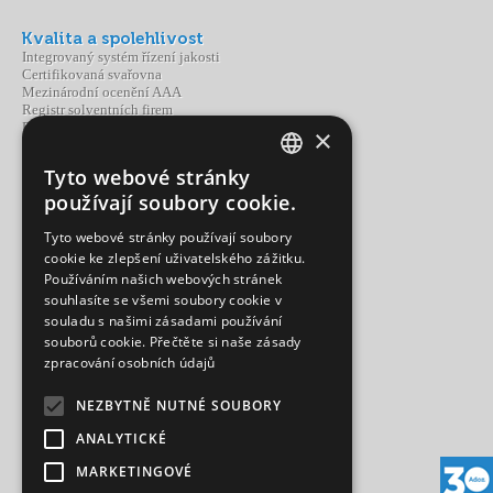
Kvalita a spolehlivost
Integrovaný systém řízení jakosti
Certifikovaná svařovna
Mezinárodní ocenění AAA
Registr solventních firem
Partnerství a spolupráce
×
Tyto webové stránky
CZECH
Portfolio Adoz
používají soubory cookie.
Produkty
ENGLISH
Výroba
Tyto webové stránky používají soubory
Služby
cookie ke zlepšení uživatelského zážitku.
Používáním našich webových stránek
souhlasíte se všemi soubory cookie v
souladu s našimi zásadami používání
souborů cookie.
Přečtěte si naše zásady
Kontakty
zpracování osobních údajů
Bystřice nad Pernštejnem
Ústí nad Labem
Brno
NEZBYTNĚ NUTNÉ SOUBORY
Ostrava
ANALYTICKÉ
MARKETINGOVÉ