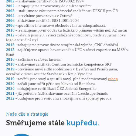
2002
– získáváme certifikát dle ISO 9002:1994
2002
– propojujeme provozovny do on-line systému
2003
– stali jsme se zástupcem německé společnosti DESCH pro ČR
2004
– otevíráme provozovnu v Ostravě
2006
- získáváme certifikát ISO 14001:2004
2006
- spouštíme internetové obchodování na eshop.adoz.cz
2010
- realizujeme první dodávku ložiska o průměru větším než 3,2 metru
2012
- oslavili jsme 20. výročí založení společnosti, představujeme nové
logo a vizuální styl
2013
- zahajujeme provoz divize strojírenská výroba, CNC obrábění
2015
- zajišťujeme opravu havarovaného UFO v rámci expozice na MSV v
Brně
2016
- začínáme svařovat laserem
2018
- získáváme certifikát Centrum technické kompetence SKF
2019
- otevíráme nové sídlo společnosti v Bystřici nad Pernštejnem,
oceněné v rámci soutěže Stavba roku Kraje Vysočina
2019
- zavřeli jsme starý a spustili nový, plně modernizovaný
eshop
2020
- začali jsme měřit pětiosou hlavou od Renishaw
2020
- obhajujeme ceritifikaci ČEZ Jaderná Energetika
2021
- již potřetí v řadě získáváme ocenění Czechsuperbrands
2022
- budujeme profi svařovnu a rozvíjíme s ní spojený provoz
Naše cíle a strategie
Směřujeme stále
kupředu.