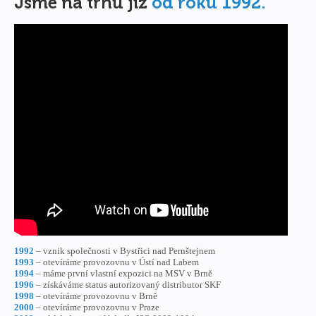
Jsme na trhu již
od roku 1992.
1992
– vznik společnosti v Bystřici nad Pernštejnem
1993
– otevíráme provozovnu v Ústí nad Labem
1994
– máme první vlastní expozici na MSV v Brně
1996
– získáváme status autorizovaný distributor SKF
1998
– otevíráme provozovnu v Brně
2000
– otevíráme provozovnu v Praze