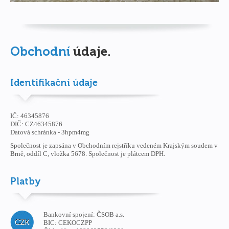
Obchodní
údaje.
Identifikační údaje
IČ: 46345876
DIČ: CZ46345876
Datová schránka - 3hpm4mg
Společnost je zapsána v Obchodním rejstříku vedeném Krajským soudem v
Brně, oddíl C, vložka 5678. Společnost je plátcem DPH.
Platby
Bankovní spojení:
ČSOB a.s.
BIC:
CEKOCZPP