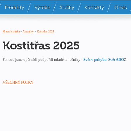
Produkty
Výroba
Služby
Kontakty
O nás
Hlavní stránka
»
Aktuality
»
Kostitřas 2025
Kostitřas 2025
Po roce jsme opět rádi podpořili mladé tanečníky -
Svět v pohybu. Svět ADO
Z.
VŠECHNY FOTKY