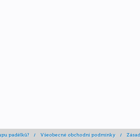
upu padělků?
Všeobecné obchodní podmínky
Zásad