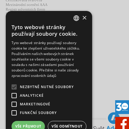
Certifikovaná svařovna
Mezinárodní ocenění AAA
Registr solventních firem
Partnerství a spolupráce
×
Tyto webové stránky
CZECH
Portfolio Adoz
používají soubory cookie.
Produkty
ENGLISH
Výroba
Tyto webové stránky používají soubory
Služby
cookie ke zlepšení uživatelského zážitku.
Používáním našich webových stránek
souhlasíte se všemi soubory cookie v
souladu s našimi zásadami používání
souborů cookie.
Přečtěte si naše zásady
Kontakty
zpracování osobních údajů
Bystřice nad Pernštejnem
Ústí nad Labem
Brno
NEZBYTNĚ NUTNÉ SOUBORY
Ostrava
ANALYTICKÉ
MARKETINGOVÉ
FUNKČNÍ SOUBORY
VŠE PŘIJMOUT
VŠE ODMÍTNOUT