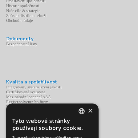
Představení společnosti
Historie společnosti
Naše cíle & strategie
Způsob distribuce zboží
Obchodní údaje
Dokumenty
Bezpečnostní listy
Kvalita a spolehlivost
Integrovaný systém řízení jakosti
Certifikovaná svařovna
Mezinárodní ocenění AAA
Registr solventních firem
Partnerství a spolupráce
×
Tyto webové stránky
CZECH
Portfolio Adoz
používají soubory cookie.
Produkty
ENGLISH
Výroba
Tyto webové stránky používají soubory