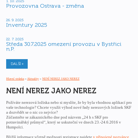
1. 10. 2025
Provozovna Ostrava - změna
26. 9. 2025
Inventury 2025
22. 7. 2025
Středa 30.7.2025 omezení provozu v Bystřici
n.P.
DALŠÍ »
Hlavní stránka
»
Aktuality
»
NENÍ NEREZ JAKO NEREZ
NENÍ NEREZ JAKO NEREZ
Požíváte nerezová ložiska nebo si myslíte, že by byla vhodnou aplikací pro
vaše technologie? Chcete využít výhod nové řady nerezových ložisek SKF
a dozvědět se o nic co nejvíce?
Zúčastněte se zákaznického dne pod názvem „24 h s SKF pro
potravinářský průmysl“, který se uskuteční ve dnech 23.­-24.6.2016 v
Humpolci.
Bližší informace včetně možnosti registrace najdete
v připojené pozvánce
.