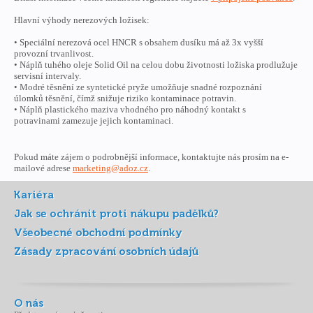
Hlavní výhody nerezových ložisek:
• Speciální nerezová ocel HNCR s obsahem dusíku má až 3x vyšší
provozní trvanlivost.
• Náplň tuhého oleje Solid Oil na celou dobu životnosti ložiska prodlužuje
servisní intervaly.
• Modré těsnění ze syntetické pryže umožňuje snadné rozpoznání
úlomků těsnění, čímž snižuje riziko kontaminace potravin.
• Náplň plastického maziva vhodného pro náhodný kontakt s
potravinami zamezuje jejich kontaminaci.
Pokud máte zájem o podrobnější informace, kontaktujte nás prosím na e-
mailové adrese
marketing@adoz.cz
.
Kariéra
Jak se ochránit proti nákupu padělků?
Všeobecné obchodní podmínky
Zásady zpracování osobních údajů
O nás